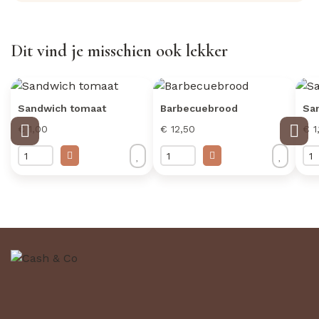
Dit vind je misschien ook lekker
Sandwich tomaat
Barbecuebrood
Sa
€ 1,00
€ 12,50
€ 1