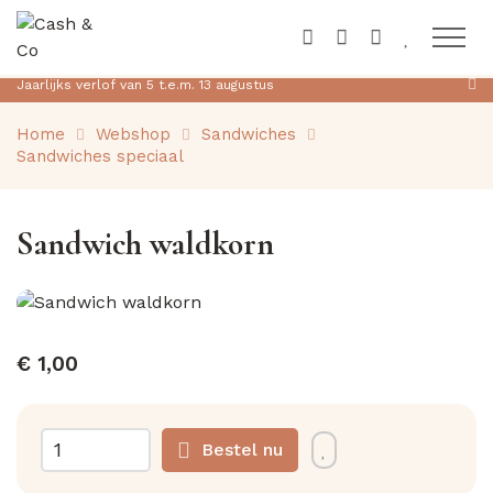
Toon na
Jaarlijks verlof van 5 t.e.m. 13 augustus
Home
Webshop
Sandwiches
Sandwiches speciaal
Sandwich waldkorn
€ 1,00
Bestel nu