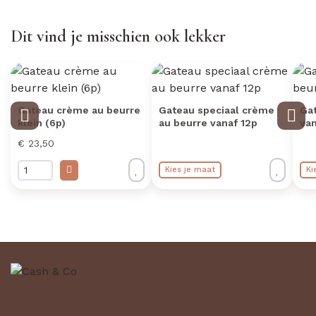
Dit vind je misschien ook lekker
Gateau crème au beurre
Gateau speciaal crème
Ga
klein (6p)
au beurre vanaf 12p
van
€ 23,50
Kies je maat
Ki