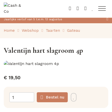
Toon na
Jaarlijks verlof van 5 t.e.m. 13 augustus
Home
Webshop
Taarten
Gateau
Valentijn hart slagroom 4p
€ 19,50
Bestel nu